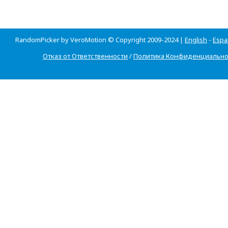
RandomPicker by VeroMotion © Copyright 2009-2024 |
English
-
Espa
Отказ от Ответственности
/
Политика Конфиденциально