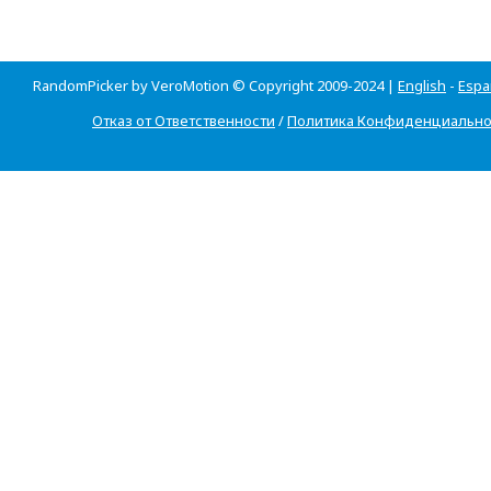
RandomPicker by VeroMotion © Copyright 2009-2024 |
English
-
Espa
Отказ от Ответственности
/
Политика Конфиденциально