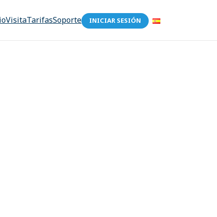
io
Visita
Tarifas
Soporte
INICIAR SESIÓN