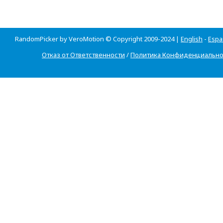
RandomPicker by VeroMotion © Copyright 2009-2024 |
English
-
Espa
Отказ от Ответственности
/
Политика Конфиденциально