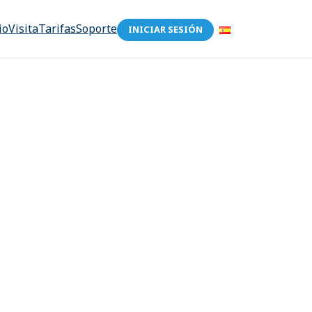
io
Visita
Tarifas
Soporte
INICIAR SESIÓN