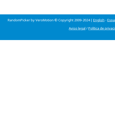
RandomPicker by VeroMotion © Copyright 2009-2024 |
English
-
Espa
Aviso legal
/
Política de privac