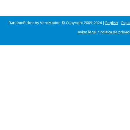
RandomPicker by VeroMotion © Copyright 2009-2024 |
English
-
Espa
Aviso legal
/
Política de privac