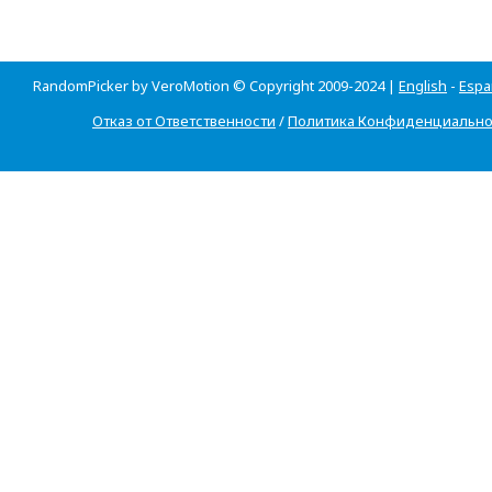
RandomPicker by VeroMotion © Copyright 2009-2024 |
English
-
Espa
Отказ от Ответственности
/
Политика Конфиденциально