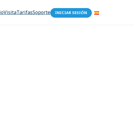
io
Visita
Tarifas
Soporte
INICIAR SESIÓN