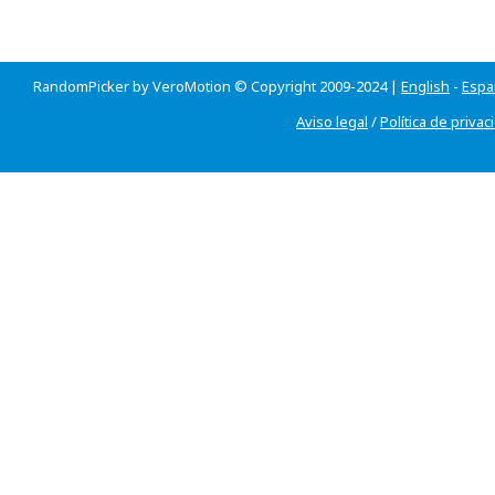
RandomPicker by VeroMotion © Copyright 2009-2024 |
English
-
Espa
Aviso legal
/
Política de privac