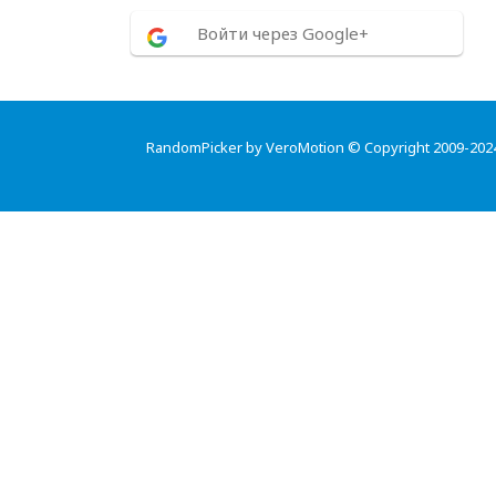
Войти через Google+
RandomPicker by VeroMotion © Copyright 2009-202