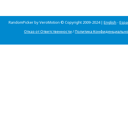
RandomPicker by VeroMotion © Copyright 2009-2024 |
English
-
Espa
Отказ от Ответственности
/
Политика Конфиденциально