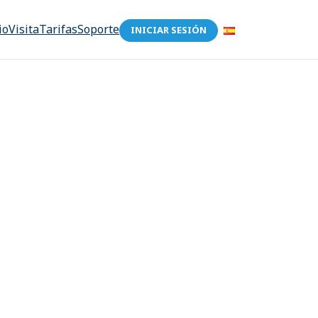
io
Visita
Tarifas
Soporte
INICIAR SESIÓN