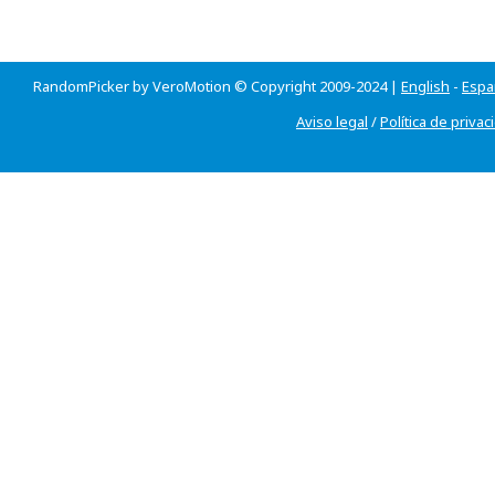
RandomPicker by VeroMotion © Copyright 2009-2024 |
English
-
Espa
Aviso legal
/
Política de privac