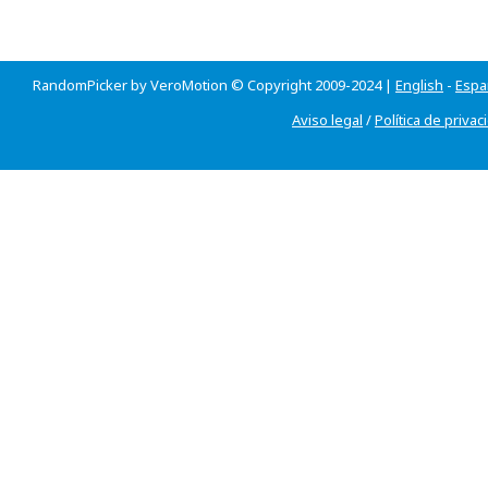
RandomPicker by VeroMotion © Copyright 2009-2024 |
English
-
Espa
Aviso legal
/
Política de privac