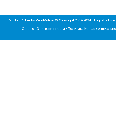
RandomPicker by VeroMotion © Copyright 2009-2024 |
English
-
Espa
Отказ от Ответственности
/
Политика Конфиденциально