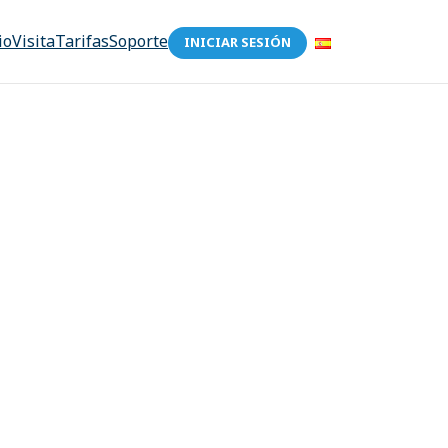
io
Visita
Tarifas
Soporte
INICIAR SESIÓN