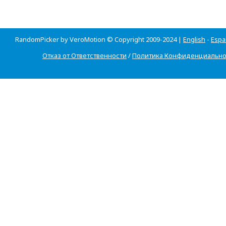
RandomPicker by VeroMotion © Copyright 2009-2024 |
English
-
Espa
Отказ от Ответственности
/
Политика Конфиденциально