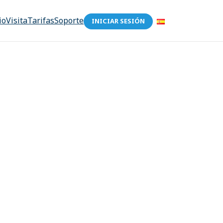
io
Visita
Tarifas
Soporte
INICIAR SESIÓN