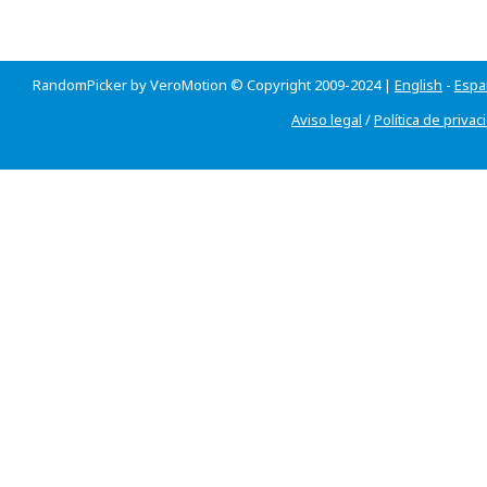
RandomPicker by VeroMotion © Copyright 2009-2024 |
English
-
Espa
Aviso legal
/
Política de privac