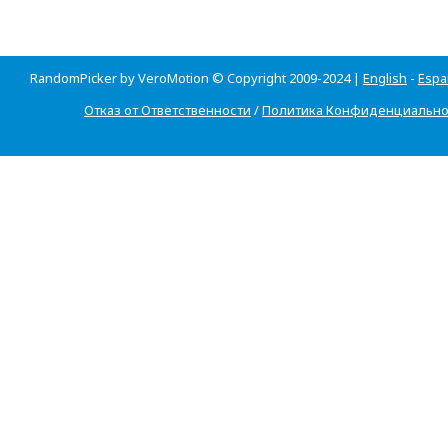
RandomPicker by VeroMotion © Copyright 2009-2024 |
English
-
Espa
Отказ от Ответственности
/
Политика Конфиденциально