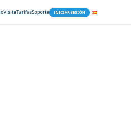
io
Visita
Tarifas
Soporte
INICIAR SESIÓN