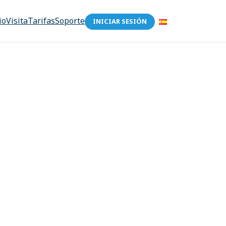
io
Visita
Tarifas
Soporte
INICIAR SESIÓN