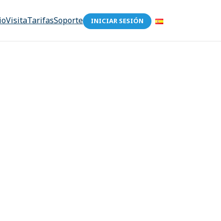
io
Visita
Tarifas
Soporte
INICIAR SESIÓN