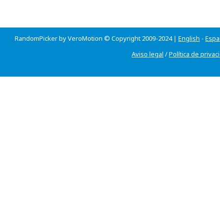
RandomPicker by VeroMotion © Copyright 2009-2024 |
English
-
Espa
Aviso legal
/
Política de privac