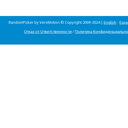
RandomPicker by VeroMotion © Copyright 2009-2024 |
English
-
Espa
Отказ от Ответственности
/
Политика Конфиденциально