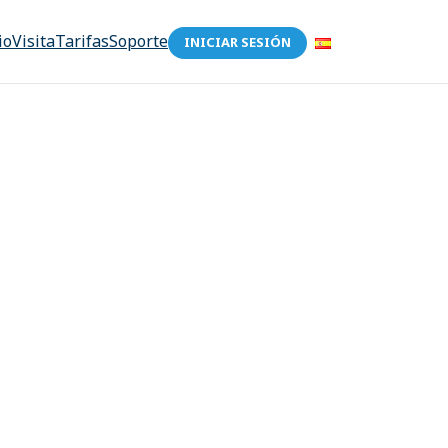
io
Visita
Tarifas
Soporte
INICIAR SESIÓN