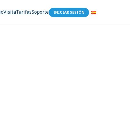
io
Visita
Tarifas
Soporte
INICIAR SESIÓN