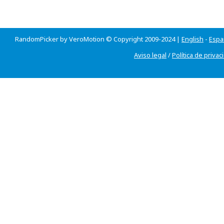
RandomPicker by VeroMotion © Copyright 2009-2024 |
English
-
Espa
Aviso legal
/
Política de privac