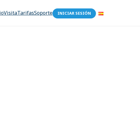
io
Visita
Tarifas
Soporte
INICIAR SESIÓN