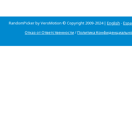
RandomPicker by VeroMotion © Copyright 2009-2024 |
English
-
Espa
Отказ от Ответственности
/
Политика Конфиденциально