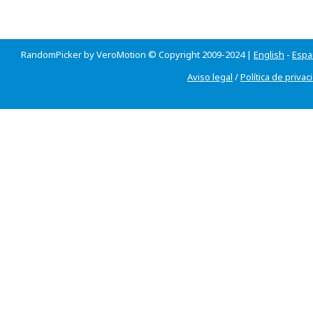
RandomPicker by VeroMotion © Copyright 2009-2024 |
English
-
Espa
Aviso legal
/
Política de privac