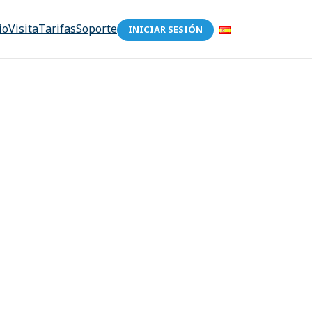
io
Visita
Tarifas
Soporte
INICIAR SESIÓN