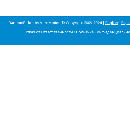
RandomPicker by VeroMotion © Copyright 2009-2024 |
English
-
Espa
Отказ от Ответственности
/
Политика Конфиденциально