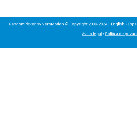
RandomPicker by VeroMotion © Copyright 2009-2024 |
English
-
Espa
Aviso legal
/
Política de privac