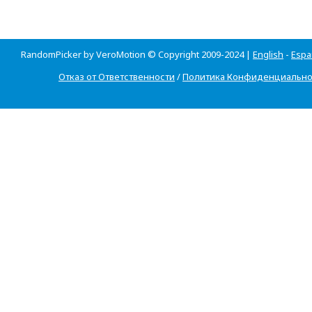
RandomPicker by VeroMotion © Copyright 2009-2024 |
English
-
Espa
Отказ от Ответственности
/
Политика Конфиденциально