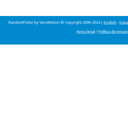
RandomPicker by VeroMotion © Copyright 2009-2024 |
English
-
Espa
Aviso legal
/
Política de privac