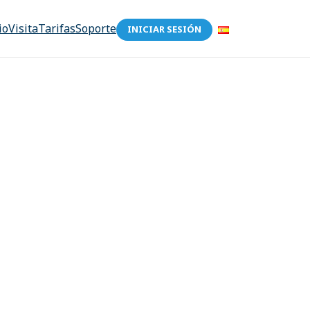
io
Visita
Tarifas
Soporte
INICIAR SESIÓN