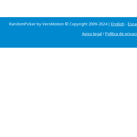
RandomPicker by VeroMotion © Copyright 2009-2024 |
English
-
Espa
Aviso legal
/
Política de privac