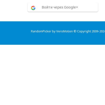
Войти через Google+
RandomPicker by VeroMotion © Copyright 2009-202