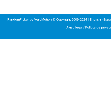
RandomPicker by VeroMotion © Copyright 2009-2024 |
English
-
Espa
Aviso legal
/
Política de privac