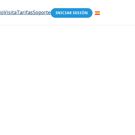
io
Visita
Tarifas
Soporte
INICIAR SESIÓN