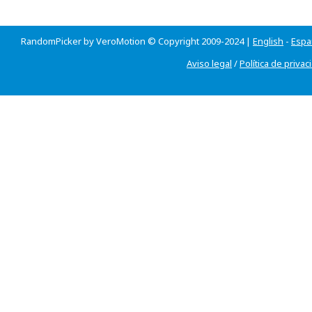
RandomPicker by VeroMotion © Copyright 2009-2024 |
English
-
Espa
Aviso legal
/
Política de privac