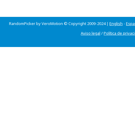
RandomPicker by VeroMotion © Copyright 2009-2024 |
English
-
Espa
Aviso legal
/
Política de privac