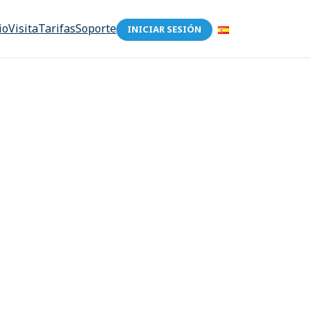
io
Visita
Tarifas
Soporte
INICIAR SESIÓN