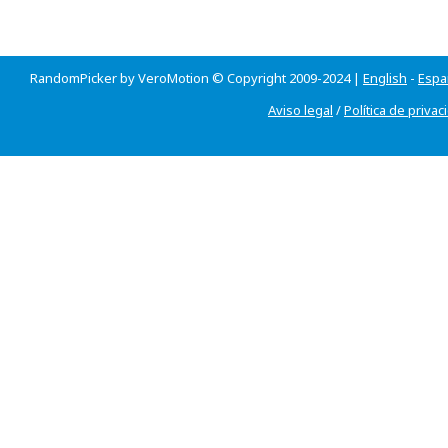
RandomPicker by VeroMotion © Copyright 2009-2024 |
English
-
Espa
Aviso legal
/
Política de privac