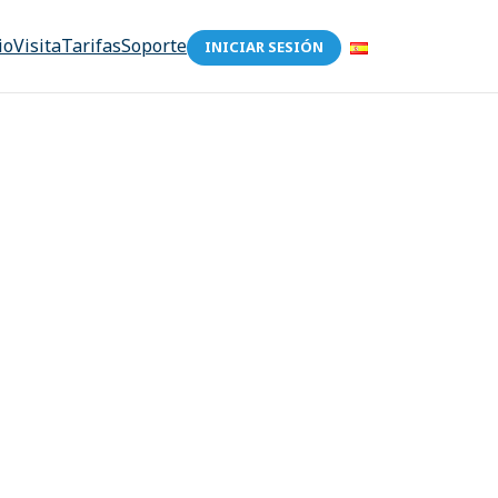
io
Visita
Tarifas
Soporte
INICIAR SESIÓN