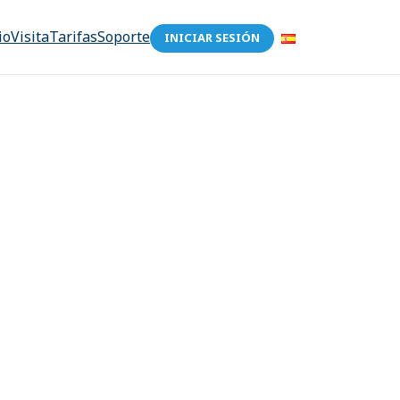
io
Visita
Tarifas
Soporte
INICIAR SESIÓN