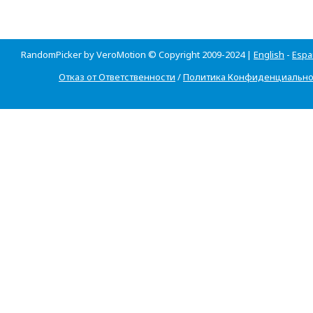
RandomPicker by VeroMotion © Copyright 2009-2024 |
English
-
Espa
Отказ от Ответственности
/
Политика Конфиденциально