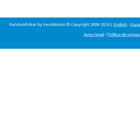
RandomPicker by VeroMotion © Copyright 2009-2024 |
English
-
Espa
Aviso legal
/
Política de privac